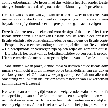
computerbestanden. De fiscus mag dus volgens het Hof zonder toestem
niet geschonden is als daarbij naast de boekhouding ook privébesta
Het Hof van Cassatie van zijn kant besliste dan weer in een arrest 
mensen door politiediensten, niet van toepassing is op fiscale ambte
bepaald bedrijf gedurende een langere periode gaan achtervolgen.
Deze beide arresten zijn tekenend voor de sign of the times. Het is re
fiscale ambtenaren. Het Hof van Cassatie besliste zelfs in een arrest 
fiscale administratie onregelmatigheden begaat tijdens de fiscale c
– Er sprake is van een schending van een regel die op straffe van niet
– De bewijsmiddelen verkregen zijn op een wijze die zozeer in druis
– Dit gebruik het recht van de belastingplichtige op een eerlijk proces
Hiermee worden de meeste onregelmatigheden van de fiscale administr
Thans kunnen we in praktijk enkel maar vaststellen dat de fiscale ad
immers van mocht u in uw lingerie op de behandeltafel van uw dokter 
een kustgemeente? Of u laat uw zesjarig zoontje een half uur alleen
omheining van uw tuin klautert om foto’s te nemen van uw verbouwing
administratieve tijdsgeest.
Het wordt dan ook hoog tijd voor een wetgevende evaluatie van de fisc
en beperkingen van de fiscale administratie en de verplichtingen van 
rechtstaat nu eenmaal zo dat de overheid, mits daartoe een wettelijk
recht op eigendom. Alleen is het ook wel zo dat het principe van de r