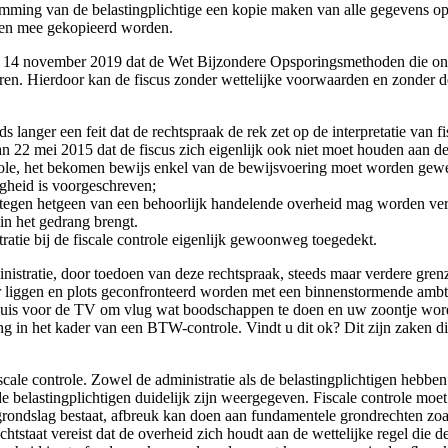
ming van de belastingplichtige een kopie maken van alle gegevens op 
nden mee gekopieerd worden.
van 14 november 2019 dat de Wet Bijzondere Opsporingsmethoden die on
naren. Hierdoor kan de fiscus zonder wettelijke voorwaarden en zonder
eds langer een feit dat de rechtspraak de rek zet op de interpretatie va
van 22 mei 2015 dat de fiscus zich eigenlijk ook niet moet houden aan de 
ontrole, het bekomen bewijs enkel van de bewijsvoering moet worden ge
igheid is voorgeschreven;
t tegen hetgeen van een behoorlijk handelende overheid mag worden ve
 in het gedrang brengt.
atie bij de fiscale controle eigenlijk gewoonweg toegedekt.
ministratie, door toedoen van deze rechtspraak, steeds maar verdere gr
liggen en plots geconfronteerd worden met een binnenstormende ambtena
 thuis voor de TV om vlug wat boodschappen te doen en uw zoontje wor
 in het kader van een BTW-controle. Vindt u dit ok? Dit zijn zaken d
ale controle. Zowel de administratie als de belastingplichtigen hebben
de belastingplichtigen duidelijk zijn weergegeven. Fiscale controle moe
e grondslag bestaat, afbreuk kan doen aan fundamentele grondrechten zo
echtstaat vereist dat de overheid zich houdt aan de wettelijke regel di