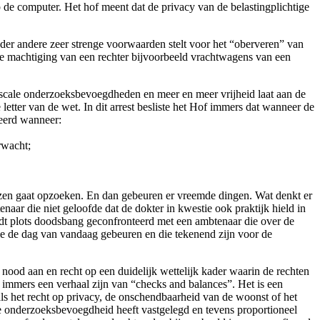
de computer. Het hof meent dat de privacy van de belastingplichtige
der andere zeer strenge voorwaarden stelt voor het “oberveren” van
 de machtiging van een rechter bijvoorbeeld vrachtwagens van een
n fiscale onderzoeksbevoegdheden en meer en meer vrijheid laat aan de
letter van de wet. In dit arrest besliste het Hof immers dat wanneer de
weerd wanneer:
rwacht;
enzen gaat opzoeken. En dan gebeuren er vreemde dingen. Wat denkt er
ar die niet geloofde dat de dokter in kwestie ook praktijk hield in
dt plots doodsbang geconfronteerd met een ambtenaar die over de
ie de dag van vandaag gebeuren en die tekenend zijn voor de
 nood aan en recht op een duidelijk wettelijk kader waarin de rechten
t immers een verhaal zijn van “checks and balances”. Het is een
als het recht op privacy, de onschendbaarheid van de woonst of het
e de onderzoeksbevoegdheid heeft vastgelegd en tevens proportioneel